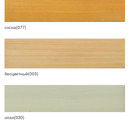
сосна(077)
бесцветный(003)
опал(030)